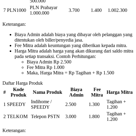
500.000
PLN Prabayar
7
PLN1000
3.700
1.400
1.002.300
1.000.000
Keterangan:
Biaya Admin adalah biaya yang dibayar oleh pelanggan yang
ditentukan oleh biller/penyedia jasa.
Fee Mitra adalah keuntungan yang diberikan kepada mitra.
Harga Mitra adalah harga yang akan dikurang dari saldo mitra
pada setiap transaksi. Contoh Perhitungan:
Biaya Admin Rp 2.500
Fee Mitra Rp 1.000
Maka, Harga Mitra = Rp Tagihan + Rp 1.500
Daftar Harga Produk
Kode
Biaya
Fee
#
Nama Produk
Harga Mitra
Produk
Admin
Mitra
Indihome /
Tagihan +
1
SPEEDY
2.500
1.300
SPEEDY
1.200
Tagihan +
2
TELKOM
Telepon PSTN
3.000
1.800
1.200
Keterangan: