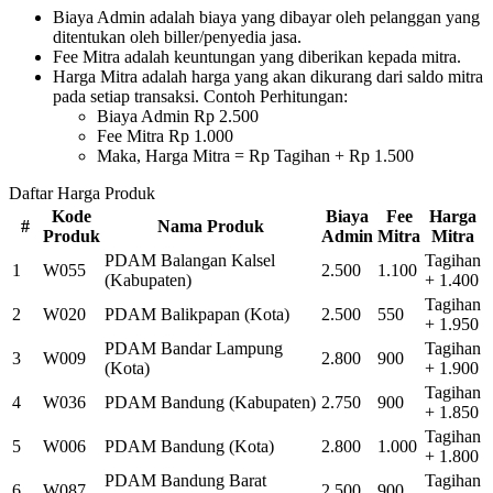
Biaya Admin adalah biaya yang dibayar oleh pelanggan yang
ditentukan oleh biller/penyedia jasa.
Fee Mitra adalah keuntungan yang diberikan kepada mitra.
Harga Mitra adalah harga yang akan dikurang dari saldo mitra
pada setiap transaksi. Contoh Perhitungan:
Biaya Admin Rp 2.500
Fee Mitra Rp 1.000
Maka, Harga Mitra = Rp Tagihan + Rp 1.500
Daftar Harga Produk
Kode
Biaya
Fee
Harga
#
Nama Produk
Produk
Admin
Mitra
Mitra
PDAM Balangan Kalsel
Tagihan
1
W055
2.500
1.100
(Kabupaten)
+ 1.400
Tagihan
2
W020
PDAM Balikpapan (Kota)
2.500
550
+ 1.950
PDAM Bandar Lampung
Tagihan
3
W009
2.800
900
(Kota)
+ 1.900
Tagihan
4
W036
PDAM Bandung (Kabupaten)
2.750
900
+ 1.850
Tagihan
5
W006
PDAM Bandung (Kota)
2.800
1.000
+ 1.800
PDAM Bandung Barat
Tagihan
6
W087
2.500
900