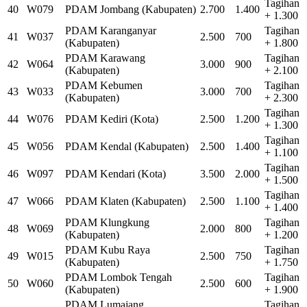
Tagihan
40
W079
PDAM Jombang (Kabupaten)
2.700
1.400
+ 1.300
PDAM Karanganyar
Tagihan
41
W037
2.500
700
(Kabupaten)
+ 1.800
PDAM Karawang
Tagihan
42
W064
3.000
900
(Kabupaten)
+ 2.100
PDAM Kebumen
Tagihan
43
W033
3.000
700
(Kabupaten)
+ 2.300
Tagihan
44
W076
PDAM Kediri (Kota)
2.500
1.200
+ 1.300
Tagihan
45
W056
PDAM Kendal (Kabupaten)
2.500
1.400
+ 1.100
Tagihan
46
W097
PDAM Kendari (Kota)
3.500
2.000
+ 1.500
Tagihan
47
W066
PDAM Klaten (Kabupaten)
2.500
1.100
+ 1.400
PDAM Klungkung
Tagihan
48
W069
2.000
800
(Kabupaten)
+ 1.200
PDAM Kubu Raya
Tagihan
49
W015
2.500
750
(Kabupaten)
+ 1.750
PDAM Lombok Tengah
Tagihan
50
W060
2.500
600
(Kabupaten)
+ 1.900
PDAM Lumajang
Tagihan