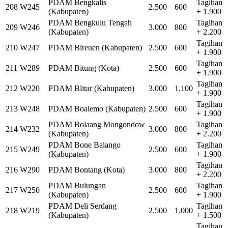
PDAM Bengkalis
Tagihan
208
W245
2.500
600
(Kabupaten)
+ 1.900
PDAM Bengkulu Tengah
Tagihan
209
W246
3.000
800
(Kabupaten)
+ 2.200
Tagihan
210
W247
PDAM Bireuen (Kabupaten)
2.500
600
+ 1.900
Tagihan
211
W289
PDAM Bitung (Kota)
2.500
600
+ 1.900
Tagihan
212
W220
PDAM Blitar (Kabupaten)
3.000
1.100
+ 1.900
Tagihan
213
W248
PDAM Boalemo (Kabupaten)
2.500
600
+ 1.900
PDAM Bolaang Mongondow
Tagihan
214
W232
3.000
800
(Kabupaten)
+ 2.200
PDAM Bone Balango
Tagihan
215
W249
2.500
600
(Kabupaten)
+ 1.900
Tagihan
216
W290
PDAM Bontang (Kota)
3.000
800
+ 2.200
PDAM Bulungan
Tagihan
217
W250
2.500
600
(Kabupaten)
+ 1.900
PDAM Deli Serdang
Tagihan
218
W219
2.500
1.000
(Kabupaten)
+ 1.500
Tagihan