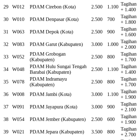
Tagihan
29
W012
PDAM Cirebon (Kota)
2.500
1.100
+ 1.400
Tagihan
30
W010
PDAM Denpasar (Kota)
2.500
700
+ 1.800
Tagihan
31
W063
PDAM Depok (Kota)
2.500
900
+ 1.600
Tagihan
32
W083
PDAM Garut (Kabupaten)
3.000
1.000
+ 2.000
PDAM Grobogan
Tagihan
33
W052
2.500
800
(Kabupaten)
+ 1.700
PDAM Hulu Sungai Tengah
Tagihan
34
W048
2.500
1.100
Barabai (Kabupaten)
+ 1.400
PDAM Indramayu
Tagihan
35
W078
2.500
800
(Kabupaten)
+ 1.700
Tagihan
36
W008
PDAM Jambi (Kota)
3.000
1.100
+ 1.900
Tagihan
37
W091
PDAM Jayapura (Kota)
3.000
900
+ 2.100
Tagihan
38
W054
PDAM Jember (Kabupaten)
2.500
600
+ 1.900
Tagihan
39
W021
PDAM Jepara (Kabupaten)
3.500
800
+ 2.700