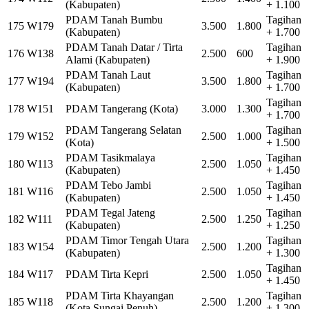
(Kabupaten)
+ 1.100
PDAM Tanah Bumbu
Tagihan
175
W179
3.500
1.800
(Kabupaten)
+ 1.700
PDAM Tanah Datar / Tirta
Tagihan
176
W138
2.500
600
Alami (Kabupaten)
+ 1.900
PDAM Tanah Laut
Tagihan
177
W194
3.500
1.800
(Kabupaten)
+ 1.700
Tagihan
178
W151
PDAM Tangerang (Kota)
3.000
1.300
+ 1.700
PDAM Tangerang Selatan
Tagihan
179
W152
2.500
1.000
(Kota)
+ 1.500
PDAM Tasikmalaya
Tagihan
180
W113
2.500
1.050
(Kabupaten)
+ 1.450
PDAM Tebo Jambi
Tagihan
181
W116
2.500
1.050
(Kabupaten)
+ 1.450
PDAM Tegal Jateng
Tagihan
182
W111
2.500
1.250
(Kabupaten)
+ 1.250
PDAM Timor Tengah Utara
Tagihan
183
W154
2.500
1.200
(Kabupaten)
+ 1.300
Tagihan
184
W117
PDAM Tirta Kepri
2.500
1.050
+ 1.450
PDAM Tirta Khayangan
Tagihan
185
W118
2.500
1.200
(Kota Sungai Penuh)
+ 1.300