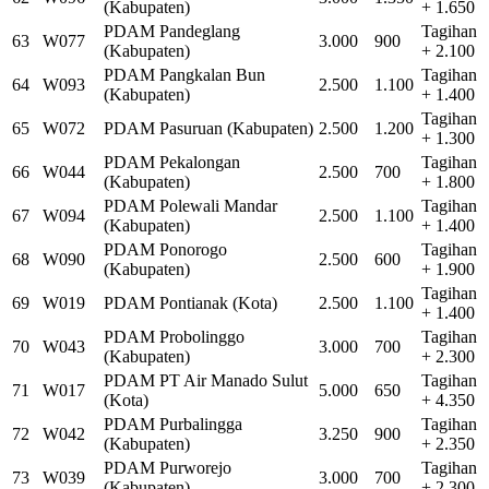
(Kabupaten)
+ 1.650
PDAM Pandeglang
Tagihan
63
W077
3.000
900
(Kabupaten)
+ 2.100
PDAM Pangkalan Bun
Tagihan
64
W093
2.500
1.100
(Kabupaten)
+ 1.400
Tagihan
65
W072
PDAM Pasuruan (Kabupaten)
2.500
1.200
+ 1.300
PDAM Pekalongan
Tagihan
66
W044
2.500
700
(Kabupaten)
+ 1.800
PDAM Polewali Mandar
Tagihan
67
W094
2.500
1.100
(Kabupaten)
+ 1.400
PDAM Ponorogo
Tagihan
68
W090
2.500
600
(Kabupaten)
+ 1.900
Tagihan
69
W019
PDAM Pontianak (Kota)
2.500
1.100
+ 1.400
PDAM Probolinggo
Tagihan
70
W043
3.000
700
(Kabupaten)
+ 2.300
PDAM PT Air Manado Sulut
Tagihan
71
W017
5.000
650
(Kota)
+ 4.350
PDAM Purbalingga
Tagihan
72
W042
3.250
900
(Kabupaten)
+ 2.350
PDAM Purworejo
Tagihan
73
W039
3.000
700
(Kabupaten)
+ 2.300