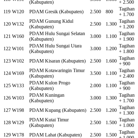
(Kabupaten)
+ 2.500
Tagihan
119
W120
PDAM Gresik (Kabupaten)
2.500
800
+ 1.700
PDAM Gunung Kidul
Tagihan
120
W132
2.500
1.300
(Kabupaten)
+ 1.200
PDAM Hulu Sungai Selatan
Tagihan
121
W160
3.000
1.100
(Kabupaten)
+ 1.900
PDAM Hulu Sungai Utara
Tagihan
122
W101
3.000
1.200
(Kabupaten)
+ 1.800
Tagihan
123
W102
PDAM Kisaran (Kabupaten)
2.500
1.600
+ 900
PDAM Kotawaringin Timur
Tagihan
124
W169
3.500
1.100
(Kabupaten)
+ 2.400
PDAM Kulon Progo
Tagihan
125
W133
2.000
1.100
(Kabupaten)
+ 900
PDAM Kuningan
Tagihan
126
W103
3.000
1.300
(Kabupaten)
+ 1.700
Tagihan
127
W198
PDAM Kupang (Kabupaten)
2.500
1.200
+ 1.300
PDAM Kutai Timur
Tagihan
128
W129
2.500
1.500
(Kabupaten)
+ 1.000
Tagihan
129
W178
PDAM Lahat (Kabupaten)
2.500
1.500
+ 1.000