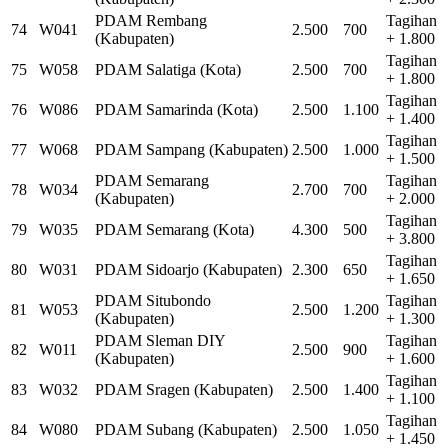
PDAM Rembang
Tagihan
74
W041
2.500
700
(Kabupaten)
+ 1.800
Tagihan
75
W058
PDAM Salatiga (Kota)
2.500
700
+ 1.800
Tagihan
76
W086
PDAM Samarinda (Kota)
2.500
1.100
+ 1.400
Tagihan
77
W068
PDAM Sampang (Kabupaten)
2.500
1.000
+ 1.500
PDAM Semarang
Tagihan
78
W034
2.700
700
(Kabupaten)
+ 2.000
Tagihan
79
W035
PDAM Semarang (Kota)
4.300
500
+ 3.800
Tagihan
80
W031
PDAM Sidoarjo (Kabupaten)
2.300
650
+ 1.650
PDAM Situbondo
Tagihan
81
W053
2.500
1.200
(Kabupaten)
+ 1.300
PDAM Sleman DIY
Tagihan
82
W011
2.500
900
(Kabupaten)
+ 1.600
Tagihan
83
W032
PDAM Sragen (Kabupaten)
2.500
1.400
+ 1.100
Tagihan
84
W080
PDAM Subang (Kabupaten)
2.500
1.050
+ 1.450