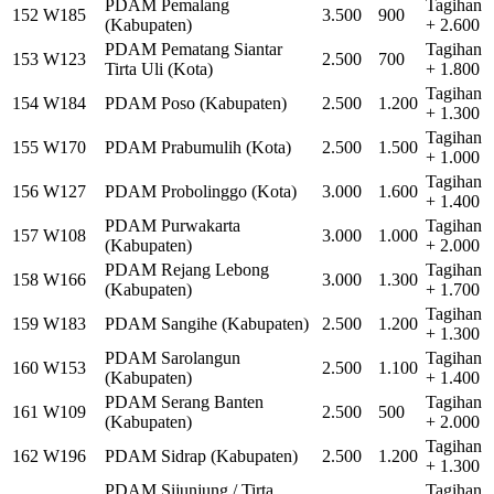
PDAM Pemalang
Tagihan
152
W185
3.500
900
(Kabupaten)
+ 2.600
PDAM Pematang Siantar
Tagihan
153
W123
2.500
700
Tirta Uli (Kota)
+ 1.800
Tagihan
154
W184
PDAM Poso (Kabupaten)
2.500
1.200
+ 1.300
Tagihan
155
W170
PDAM Prabumulih (Kota)
2.500
1.500
+ 1.000
Tagihan
156
W127
PDAM Probolinggo (Kota)
3.000
1.600
+ 1.400
PDAM Purwakarta
Tagihan
157
W108
3.000
1.000
(Kabupaten)
+ 2.000
PDAM Rejang Lebong
Tagihan
158
W166
3.000
1.300
(Kabupaten)
+ 1.700
Tagihan
159
W183
PDAM Sangihe (Kabupaten)
2.500
1.200
+ 1.300
PDAM Sarolangun
Tagihan
160
W153
2.500
1.100
(Kabupaten)
+ 1.400
PDAM Serang Banten
Tagihan
161
W109
2.500
500
(Kabupaten)
+ 2.000
Tagihan
162
W196
PDAM Sidrap (Kabupaten)
2.500
1.200
+ 1.300
PDAM Sijunjung / Tirta
Tagihan