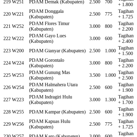
219
W251
PDAM Demak (Kabupaten)
2.500
700
+ 1.800
PDAM Donggala
Tagihan
220
W221
2.500
775
(Kabupaten)
+ 1.725
PDAM Flores Timur
Tagihan
221
W252
3.000
800
(Kabupaten)
+ 2.200
PDAM Gayo Lues
Tagihan
222
W222
3.000
600
(Kabupaten)
+ 2.400
Tagihan
223
W200
PDAM Gianyar (Kabupaten)
2.500
1.000
+ 1.500
PDAM Gorontalo
Tagihan
224
W224
3.000
800
(Kabupaten)
+ 2.200
PDAM Gunung Mas
Tagihan
225
W253
3.500
1.000
(Kabupaten)
+ 2.500
PDAM Halmahera Utara
Tagihan
226
W254
2.500
600
(Kabupaten)
+ 1.900
PDAM Indragiri Hulu
Tagihan
227
W223
3.000
1.300
(Kabupaten)
+ 1.700
Tagihan
228
W255
PDAM Kampar (Kabupaten)
2.500
600
+ 1.900
PDAM Kapuas Hulu
Tagihan
229
W256
2.500
775
(Kabupaten)
+ 1.725
Tagihan
230
W257
PDAM Karo (Kabupaten)
3.000
600