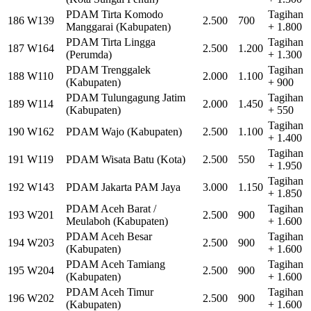
PDAM Tirta Komodo
Tagihan
186
W139
2.500
700
Manggarai (Kabupaten)
+ 1.800
PDAM Tirta Lingga
Tagihan
187
W164
2.500
1.200
(Perumda)
+ 1.300
PDAM Trenggalek
Tagihan
188
W110
2.000
1.100
(Kabupaten)
+ 900
PDAM Tulungagung Jatim
Tagihan
189
W114
2.000
1.450
(Kabupaten)
+ 550
Tagihan
190
W162
PDAM Wajo (Kabupaten)
2.500
1.100
+ 1.400
Tagihan
191
W119
PDAM Wisata Batu (Kota)
2.500
550
+ 1.950
Tagihan
192
W143
PDAM Jakarta PAM Jaya
3.000
1.150
+ 1.850
PDAM Aceh Barat /
Tagihan
193
W201
2.500
900
Meulaboh (Kabupaten)
+ 1.600
PDAM Aceh Besar
Tagihan
194
W203
2.500
900
(Kabupaten)
+ 1.600
PDAM Aceh Tamiang
Tagihan
195
W204
2.500
900
(Kabupaten)
+ 1.600
PDAM Aceh Timur
Tagihan
196
W202
2.500
900
(Kabupaten)
+ 1.600