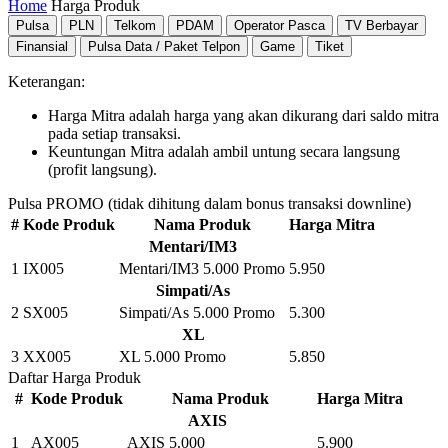
Home
Harga Produk
Pulsa
PLN
Telkom
PDAM
Operator Pasca
TV Berbayar
Finansial
Pulsa Data / Paket Telpon
Game
Tiket
Keterangan:
Harga Mitra adalah harga yang akan dikurang dari saldo mitra
pada setiap transaksi.
Keuntungan Mitra adalah ambil untung secara langsung
(profit langsung).
Pulsa PROMO
(tidak dihitung dalam bonus transaksi downline)
#
Kode Produk
Nama Produk
Harga Mitra
Mentari/IM3
1
IX005
Mentari/IM3 5.000
Promo
5.950
Simpati/As
2
SX005
Simpati/As 5.000
Promo
5.300
XL
3
XX005
XL 5.000
Promo
5.850
Daftar Harga Produk
#
Kode Produk
Nama Produk
Harga Mitra
AXIS
1
AX005
AXIS 5.000
5.900