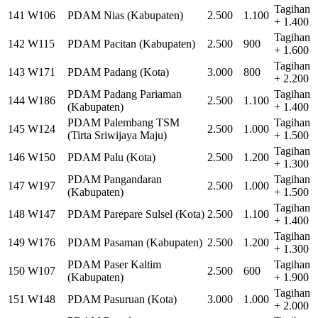
Tagihan
141
W106
PDAM Nias (Kabupaten)
2.500
1.100
+ 1.400
Tagihan
142
W115
PDAM Pacitan (Kabupaten)
2.500
900
+ 1.600
Tagihan
143
W171
PDAM Padang (Kota)
3.000
800
+ 2.200
PDAM Padang Pariaman
Tagihan
144
W186
2.500
1.100
(Kabupaten)
+ 1.400
PDAM Palembang TSM
Tagihan
145
W124
2.500
1.000
(Tirta Sriwijaya Maju)
+ 1.500
Tagihan
146
W150
PDAM Palu (Kota)
2.500
1.200
+ 1.300
PDAM Pangandaran
Tagihan
147
W197
2.500
1.000
(Kabupaten)
+ 1.500
Tagihan
148
W147
PDAM Parepare Sulsel (Kota)
2.500
1.100
+ 1.400
Tagihan
149
W176
PDAM Pasaman (Kabupaten)
2.500
1.200
+ 1.300
PDAM Paser Kaltim
Tagihan
150
W107
2.500
600
(Kabupaten)
+ 1.900
Tagihan
151
W148
PDAM Pasuruan (Kota)
3.000
1.000
+ 2.000