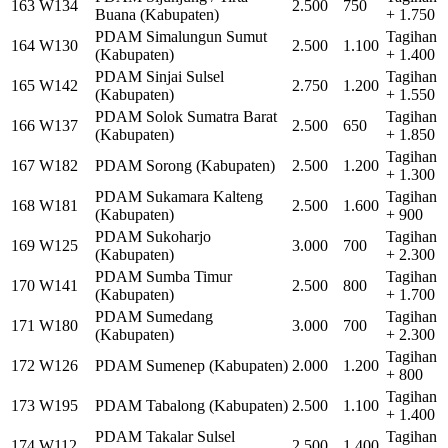
163
W134
2.500
750
Buana (Kabupaten)
+ 1.750
PDAM Simalungun Sumut
Tagihan
164
W130
2.500
1.100
(Kabupaten)
+ 1.400
PDAM Sinjai Sulsel
Tagihan
165
W142
2.750
1.200
(Kabupaten)
+ 1.550
PDAM Solok Sumatra Barat
Tagihan
166
W137
2.500
650
(Kabupaten)
+ 1.850
Tagihan
167
W182
PDAM Sorong (Kabupaten)
2.500
1.200
+ 1.300
PDAM Sukamara Kalteng
Tagihan
168
W181
2.500
1.600
(Kabupaten)
+ 900
PDAM Sukoharjo
Tagihan
169
W125
3.000
700
(Kabupaten)
+ 2.300
PDAM Sumba Timur
Tagihan
170
W141
2.500
800
(Kabupaten)
+ 1.700
PDAM Sumedang
Tagihan
171
W180
3.000
700
(Kabupaten)
+ 2.300
Tagihan
172
W126
PDAM Sumenep (Kabupaten)
2.000
1.200
+ 800
Tagihan
173
W195
PDAM Tabalong (Kabupaten)
2.500
1.100
+ 1.400
PDAM Takalar Sulsel
Tagihan
174
W112
2.500
1.400