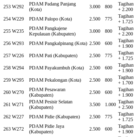
PDAM Padang Panjang
Tagihan
253
W292
3.000
800
(Kota)
+ 2.200
Tagihan
254
W229
PDAM Palopo (Kota)
2.500
775
+ 1.725
PDAM Pangkajene
Tagihan
255
W235
3.000
800
Kepulauan (Kabupaten)
+ 2.200
Tagihan
256
W293
PDAM Pangkalpinang (Kota)
2.500
600
+ 1.900
Tagihan
257
W226
PDAM Pati (Kabupaten)
2.500
775
+ 1.725
Tagihan
258
W294
PDAM Payakumbuh (Kota)
2.500
600
+ 1.900
Tagihan
259
W295
PDAM Pekalongan (Kota)
2.500
800
+ 1.700
PDAM Pesawaran
Tagihan
260
W270
2.500
600
(Kabupaten)
+ 1.900
PDAM Pesisir Selatan
Tagihan
261
W271
3.500
1.000
(Kabupaten)
+ 2.500
Tagihan
262
W227
PDAM Pidie (Kabupaten)
2.500
775
+ 1.725
PDAM Pidie Jaya
Tagihan
263
W272
2.500
600
(Kabupaten)
+ 1.900