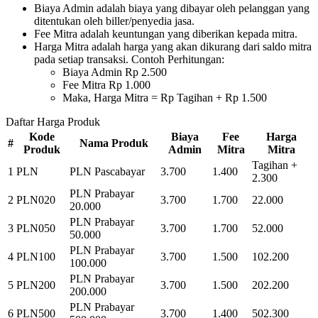
Biaya Admin adalah biaya yang dibayar oleh pelanggan yang
ditentukan oleh biller/penyedia jasa.
Fee Mitra adalah keuntungan yang diberikan kepada mitra.
Harga Mitra adalah harga yang akan dikurang dari saldo mitra
pada setiap transaksi. Contoh Perhitungan:
Biaya Admin Rp 2.500
Fee Mitra Rp 1.000
Maka, Harga Mitra = Rp Tagihan + Rp 1.500
Daftar Harga Produk
Kode
Biaya
Fee
Harga
#
Nama Produk
Produk
Admin
Mitra
Mitra
Tagihan +
1
PLN
PLN Pascabayar
3.700
1.400
2.300
PLN Prabayar
2
PLN020
3.700
1.700
22.000
20.000
PLN Prabayar
3
PLN050
3.700
1.700
52.000
50.000
PLN Prabayar
4
PLN100
3.700
1.500
102.200
100.000
PLN Prabayar
5
PLN200
3.700
1.500
202.200
200.000
PLN Prabayar
6
PLN500
3.700
1.400
502.300