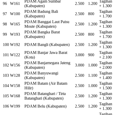
PDAM Agam Sumbar
Tagihan
96
W161
2.500
1.200
(Kabupaten)
+ 1.300
PDAM Badung Bali
Tagihan
97
W100
2.500
800
(Kabupaten)
+ 1.700
PDAM Banggai Laut Paisu
Tagihan
98
W165
2.500
1.200
Moute (Kabupaten)
+ 1.300
PDAM Bangka Barat
Tagihan
99
W193
2.500
800
(Kabupaten)
+ 1.700
Tagihan
100
W192
PDAM Bangli (Kabupaten)
2.500
1.200
+ 1.300
PDAM Banjar Jawa Barat
Tagihan
101
W122
3.000
900
(Kota)
+ 2.100
PDAM Banjarnegara Jateng
Tagihan
102
W156
3.000
1.000
(Kabupaten)
+ 2.000
PDAM Banyuwangi
Tagihan
103
W128
2.500
1.100
(Kabupaten)
+ 1.400
PDAM Batam (Air Batam
Tagihan
104
W158
2.500
1.000
Hilir)
+ 1.500
PDAM Batanghari / Tirta
Tagihan
105
W168
2.500
1.200
Batanghari (Kabupaten)
+ 1.300
Tagihan
106
W199
PDAM Belu (Kabupaten)
2.500
1.200
+ 1.300
Tagihan