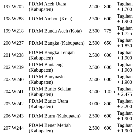
PDAM Aceh Utara
Tagihan
197
W205
2.500
800
(Kabupaten)
+ 1.700
Tagihan
198
W288
PDAM Ambon (Kota)
2.500
600
+ 1.900
Tagihan
199
W218
PDAM Banda Aceh (Kota)
2.500
775
+ 1.725
Tagihan
200
W237
PDAM Bangka (Kabupaten)
2.500
650
+ 1.850
PDAM Bangka Tengah
Tagihan
201
W238
2.500
600
(Kabupaten)
+ 1.900
PDAM Bantaeng
Tagihan
202
W239
2.500
600
(Kabupaten)
+ 1.900
PDAM Banyuasin
Tagihan
203
W240
2.500
600
(Kabupaten)
+ 1.900
PDAM Barito Selatan
Tagihan
204
W241
3.500
1.025
(Kabupaten)
+ 2.475
PDAM Barito Utara
Tagihan
205
W242
3.000
800
(Kabupaten)
+ 2.200
Tagihan
206
W243
PDAM Barru (Kabupaten)
2.500
600
+ 1.900
PDAM Bener Meriah
Tagihan
207
W244
2.500
600
(Kabupaten)
+ 1.900