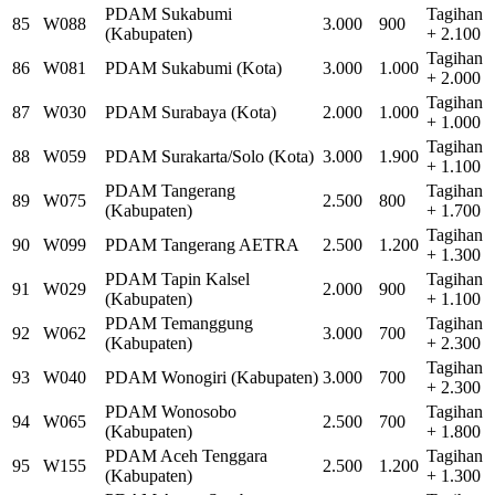
PDAM Sukabumi
Tagihan
85
W088
3.000
900
(Kabupaten)
+ 2.100
Tagihan
86
W081
PDAM Sukabumi (Kota)
3.000
1.000
+ 2.000
Tagihan
87
W030
PDAM Surabaya (Kota)
2.000
1.000
+ 1.000
Tagihan
88
W059
PDAM Surakarta/Solo (Kota)
3.000
1.900
+ 1.100
PDAM Tangerang
Tagihan
89
W075
2.500
800
(Kabupaten)
+ 1.700
Tagihan
90
W099
PDAM Tangerang AETRA
2.500
1.200
+ 1.300
PDAM Tapin Kalsel
Tagihan
91
W029
2.000
900
(Kabupaten)
+ 1.100
PDAM Temanggung
Tagihan
92
W062
3.000
700
(Kabupaten)
+ 2.300
Tagihan
93
W040
PDAM Wonogiri (Kabupaten)
3.000
700
+ 2.300
PDAM Wonosobo
Tagihan
94
W065
2.500
700
(Kabupaten)
+ 1.800
PDAM Aceh Tenggara
Tagihan
95
W155
2.500
1.200
(Kabupaten)
+ 1.300