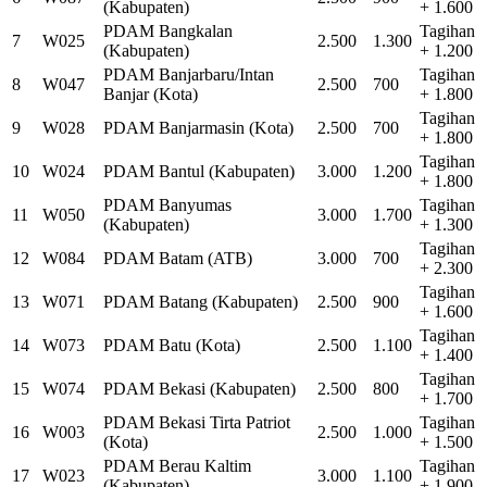
(Kabupaten)
+ 1.600
PDAM Bangkalan
Tagihan
7
W025
2.500
1.300
(Kabupaten)
+ 1.200
PDAM Banjarbaru/Intan
Tagihan
8
W047
2.500
700
Banjar (Kota)
+ 1.800
Tagihan
9
W028
PDAM Banjarmasin (Kota)
2.500
700
+ 1.800
Tagihan
10
W024
PDAM Bantul (Kabupaten)
3.000
1.200
+ 1.800
PDAM Banyumas
Tagihan
11
W050
3.000
1.700
(Kabupaten)
+ 1.300
Tagihan
12
W084
PDAM Batam (ATB)
3.000
700
+ 2.300
Tagihan
13
W071
PDAM Batang (Kabupaten)
2.500
900
+ 1.600
Tagihan
14
W073
PDAM Batu (Kota)
2.500
1.100
+ 1.400
Tagihan
15
W074
PDAM Bekasi (Kabupaten)
2.500
800
+ 1.700
PDAM Bekasi Tirta Patriot
Tagihan
16
W003
2.500
1.000
(Kota)
+ 1.500
PDAM Berau Kaltim
Tagihan
17
W023
3.000
1.100
(Kabupaten)
+ 1.900