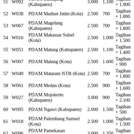
51
W092
3.000
1.100
(Kabupaten)
+ 1.900
Tagihan
52
W038
PDAM Madiun Jatim (Kota)
2.500
700
+ 1.800
PDAM Magelang
Tagihan
53
W067
2.500
700
(Kabupaten)
+ 1.800
PDAM Makassar Sulsel
Tagihan
54
W016
2.500
1.000
(Kota)
+ 1.500
Tagihan
55
W051
PDAM Malang (Kabupaten)
2.500
1.100
+ 1.400
Tagihan
56
W007
PDAM Malang (Kota)
2.500
1.600
+ 900
Tagihan
57
W049
PDAM Mataram NTB (Kota)
2.500
700
+ 1.800
Tagihan
58
W061
PDAM Medan (Kota)
2.500
900
+ 1.600
PDAM Mojokerto
Tagihan
59
W027
3.000
900
(Kabupaten)
+ 2.100
Tagihan
60
W095
PDAM Ngawi (Kabupaten)
2.000
1.500
+ 500
PDAM Palembang Sumsel
Tagihan
61
W018
2.500
1.000
(Kota)
+ 1.500
PDAM Pamekasan
Tagihan
62
W096
3.000
1.350