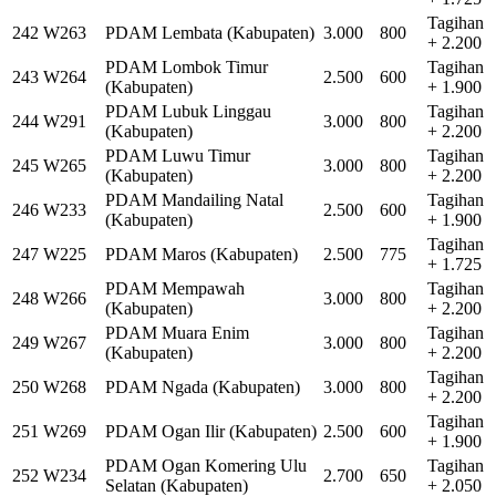
Tagihan
242
W263
PDAM Lembata (Kabupaten)
3.000
800
+ 2.200
PDAM Lombok Timur
Tagihan
243
W264
2.500
600
(Kabupaten)
+ 1.900
PDAM Lubuk Linggau
Tagihan
244
W291
3.000
800
(Kabupaten)
+ 2.200
PDAM Luwu Timur
Tagihan
245
W265
3.000
800
(Kabupaten)
+ 2.200
PDAM Mandailing Natal
Tagihan
246
W233
2.500
600
(Kabupaten)
+ 1.900
Tagihan
247
W225
PDAM Maros (Kabupaten)
2.500
775
+ 1.725
PDAM Mempawah
Tagihan
248
W266
3.000
800
(Kabupaten)
+ 2.200
PDAM Muara Enim
Tagihan
249
W267
3.000
800
(Kabupaten)
+ 2.200
Tagihan
250
W268
PDAM Ngada (Kabupaten)
3.000
800
+ 2.200
Tagihan
251
W269
PDAM Ogan Ilir (Kabupaten)
2.500
600
+ 1.900
PDAM Ogan Komering Ulu
Tagihan
252
W234
2.700
650
Selatan (Kabupaten)
+ 2.050