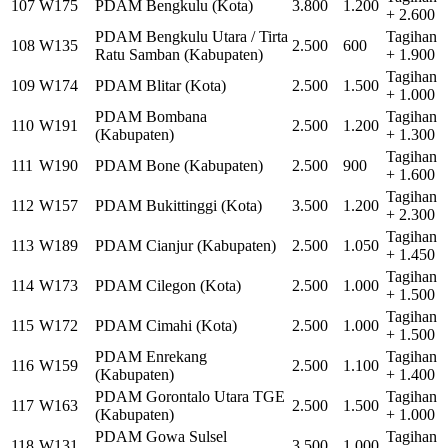
107
W175
PDAM Bengkulu (Kota)
3.800
1.200
+ 2.600
PDAM Bengkulu Utara / Tirta
Tagihan
108
W135
2.500
600
Ratu Samban (Kabupaten)
+ 1.900
Tagihan
109
W174
PDAM Blitar (Kota)
2.500
1.500
+ 1.000
PDAM Bombana
Tagihan
110
W191
2.500
1.200
(Kabupaten)
+ 1.300
Tagihan
111
W190
PDAM Bone (Kabupaten)
2.500
900
+ 1.600
Tagihan
112
W157
PDAM Bukittinggi (Kota)
3.500
1.200
+ 2.300
Tagihan
113
W189
PDAM Cianjur (Kabupaten)
2.500
1.050
+ 1.450
Tagihan
114
W173
PDAM Cilegon (Kota)
2.500
1.000
+ 1.500
Tagihan
115
W172
PDAM Cimahi (Kota)
2.500
1.000
+ 1.500
PDAM Enrekang
Tagihan
116
W159
2.500
1.100
(Kabupaten)
+ 1.400
PDAM Gorontalo Utara TGE
Tagihan
117
W163
2.500
1.500
(Kabupaten)
+ 1.000
PDAM Gowa Sulsel
Tagihan
118
W131
3.500
1.000