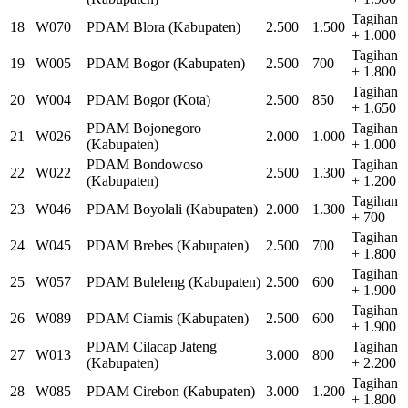
Tagihan
18
W070
PDAM Blora (Kabupaten)
2.500
1.500
+ 1.000
Tagihan
19
W005
PDAM Bogor (Kabupaten)
2.500
700
+ 1.800
Tagihan
20
W004
PDAM Bogor (Kota)
2.500
850
+ 1.650
PDAM Bojonegoro
Tagihan
21
W026
2.000
1.000
(Kabupaten)
+ 1.000
PDAM Bondowoso
Tagihan
22
W022
2.500
1.300
(Kabupaten)
+ 1.200
Tagihan
23
W046
PDAM Boyolali (Kabupaten)
2.000
1.300
+ 700
Tagihan
24
W045
PDAM Brebes (Kabupaten)
2.500
700
+ 1.800
Tagihan
25
W057
PDAM Buleleng (Kabupaten)
2.500
600
+ 1.900
Tagihan
26
W089
PDAM Ciamis (Kabupaten)
2.500
600
+ 1.900
PDAM Cilacap Jateng
Tagihan
27
W013
3.000
800
(Kabupaten)
+ 2.200
Tagihan
28
W085
PDAM Cirebon (Kabupaten)
3.000
1.200
+ 1.800