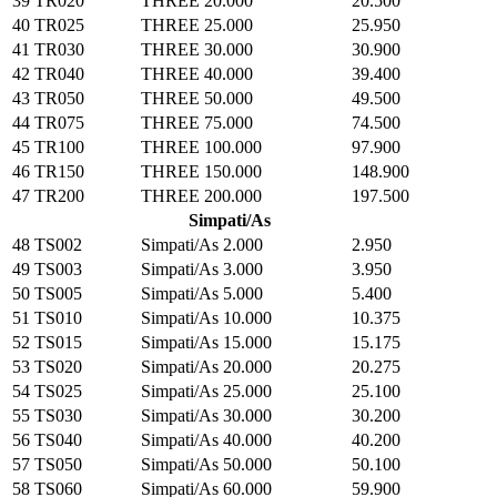
39
TR020
THREE 20.000
20.500
40
TR025
THREE 25.000
25.950
41
TR030
THREE 30.000
30.900
42
TR040
THREE 40.000
39.400
43
TR050
THREE 50.000
49.500
44
TR075
THREE 75.000
74.500
45
TR100
THREE 100.000
97.900
46
TR150
THREE 150.000
148.900
47
TR200
THREE 200.000
197.500
Simpati/As
48
TS002
Simpati/As 2.000
2.950
49
TS003
Simpati/As 3.000
3.950
50
TS005
Simpati/As 5.000
5.400
51
TS010
Simpati/As 10.000
10.375
52
TS015
Simpati/As 15.000
15.175
53
TS020
Simpati/As 20.000
20.275
54
TS025
Simpati/As 25.000
25.100
55
TS030
Simpati/As 30.000
30.200
56
TS040
Simpati/As 40.000
40.200
57
TS050
Simpati/As 50.000
50.100
58
TS060
Simpati/As 60.000
59.900